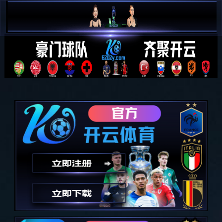
Kaiyun - 中国(官方网站) - 国家认证服务平台
您好！欢迎光临广东kaiyun有限公司，我们竭诚为您服务！
网站首页
关于kaiyun
产品中心