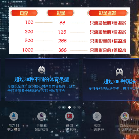
4 水底电缆平行敷设时的间
5 水底电缆引到岸上的部
在保护范围的下端，电缆应
6 电缆线路与小河或小溪
矿物质电缆
矿物电缆NG-
7 在岸边水底电缆与陆上
BBTRZ-
A（BTLY）-5*16
8 水底电缆的敷设方法、
3*35+2*16
9 水底电缆的敷设，当全
10 水底电缆不能盘装时
拖，自航敷设或用钢缆牵引
聚氯乙烯护套
11 敷设船的选择，应符
RVV2.5平4平6平
一、船仓的容积、甲板面积
二、敷设船应配有刹车装置
方电缆线
12 水底电缆敷设应在小
13 敷设船上的放线架应保
～30m/min;采用拖轮或自航
电力辐照交联电
14 水底电缆敷设时，两